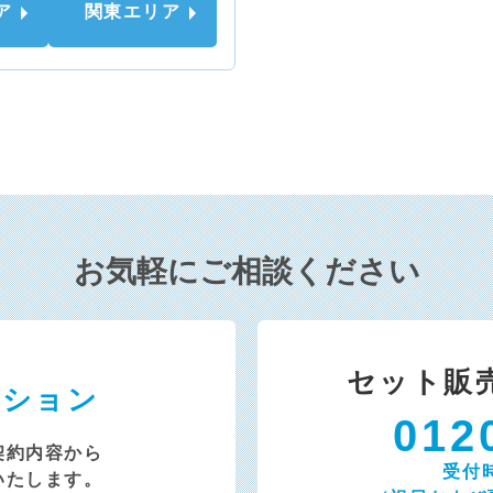
ア
関東エリア
お気軽にご相談ください
セット販
ーション
012
契約内容から
受付時
いたします。