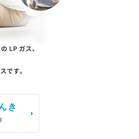
でんき
方